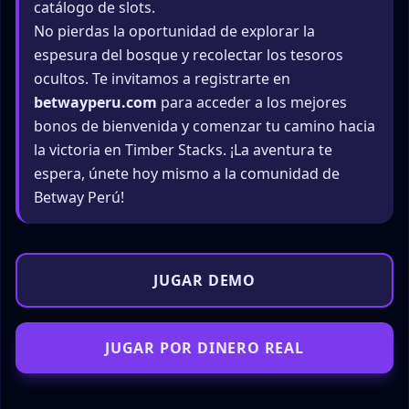
catálogo de slots.
No pierdas la oportunidad de explorar la
espesura del bosque y recolectar los tesoros
ocultos. Te invitamos a registrarte en
betwayperu.com
para acceder a los mejores
bonos de bienvenida y comenzar tu camino hacia
la victoria en Timber Stacks. ¡La aventura te
espera, únete hoy mismo a la comunidad de
Betway Perú!
JUGAR DEMO
JUGAR POR DINERO REAL