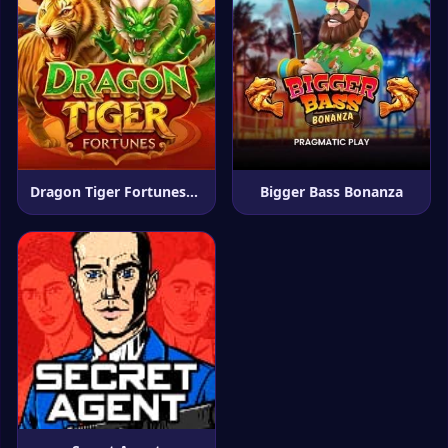
Dragon Tiger FortunesPragmatic Play
Bigger Bass Bonanza