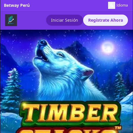
Betway Perú
Idioma
Iniciar Sesión
Regístrate Ahora