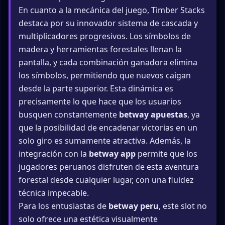
En cuanto a la mecánica del juego, Timber Stacks
destaca por su innovador sistema de cascada y
multiplicadores progresivos. Los símbolos de
madera y herramientas forestales llenan la
pantalla, y cada combinación ganadora elimina
los símbolos, permitiendo que nuevos caigan
desde la parte superior. Esta dinámica es
precisamente lo que hace que los usuarios
busquen constantemente
betway apuestas
, ya
que la posibilidad de encadenar victorias en un
solo giro es sumamente atractiva. Además, la
integración con la
betway app
permite que los
jugadores peruanos disfruten de esta aventura
forestal desde cualquier lugar, con una fluidez
técnica impecable.
Para los entusiastas de
betway peru
, este slot no
solo ofrece una estética visualmente