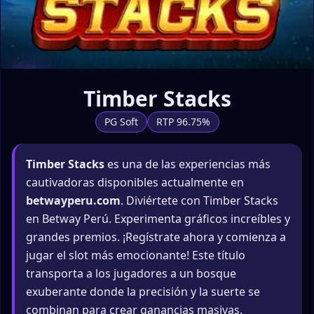
▶
Timber Stacks
PG Soft
RTP 96.75%
Timber Stacks
es una de las experiencias más
cautivadoras disponibles actualmente en
betwayperu.com
. Diviértete con Timber Stacks
en Betway Perú. Experimenta gráficos increíbles y
grandes premios. ¡Regístrate ahora y comienza a
jugar el slot más emocionante! Este título
transporta a los jugadores a un bosque
exuberante donde la precisión y la suerte se
combinan para crear ganancias masivas.