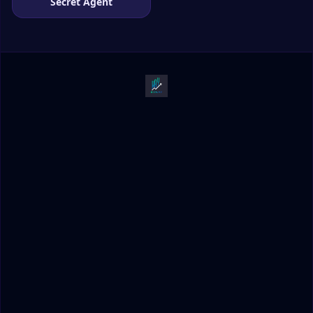
Secret Agent