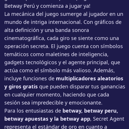
Betway Perú y comienza a jugar ya!
La mecánica del juego sumerge al jugador en un
mundo de intriga internacional. Con gráficos de
alta definición y una banda sonora
cinematográfica, cada giro se siente como una
operación secreta. El juego cuenta con símbolos
temáticos como maletines de inteligencia,
gadgets tecnológicos y el agente principal, que
actúa como el símbolo más valioso. Además,
incluye funciones de
multiplicadores aleatorios
y giros gratis
que pueden disparar tus ganancias
en cualquier momento, haciendo que cada
sesión sea impredecible y emocionante.
Para los entusiastas de
betway, betway peru,
betway apuestas y la betway app
, Secret Agent
representa el estándar de oro en cuanto a