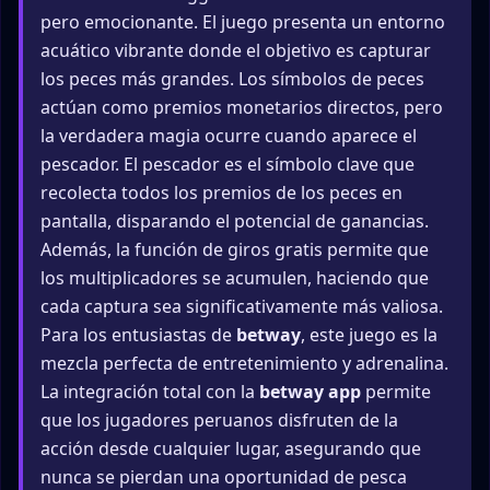
pero emocionante. El juego presenta un entorno
acuático vibrante donde el objetivo es capturar
los peces más grandes. Los símbolos de peces
actúan como premios monetarios directos, pero
la verdadera magia ocurre cuando aparece el
pescador. El pescador es el símbolo clave que
recolecta todos los premios de los peces en
pantalla, disparando el potencial de ganancias.
Además, la función de giros gratis permite que
los multiplicadores se acumulen, haciendo que
cada captura sea significativamente más valiosa.
Para los entusiastas de
betway
, este juego es la
mezcla perfecta de entretenimiento y adrenalina.
La integración total con la
betway app
permite
que los jugadores peruanos disfruten de la
acción desde cualquier lugar, asegurando que
nunca se pierdan una oportunidad de pesca