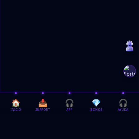
🏠
📥
🎧
💎
🎧
INICIO
SUPPORT
APP
BONOS
AYUDA
✕
Select Language