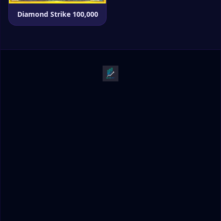
Diamond Strike 100,000