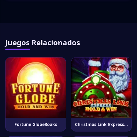
Juegos Relacionados
Fortune Globe3oaks
Christmas Link Express_ Hold & WinOctoplay