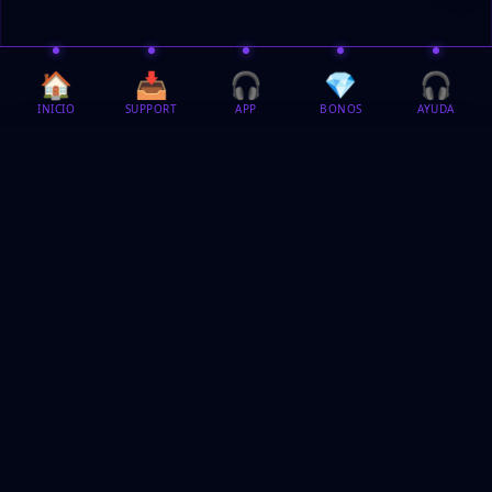
🏠
📥
🎧
💎
🎧
INICIO
SUPPORT
APP
BONOS
AYUDA
✕
Select Language
🇵🇪
✓
Peru
Juega Space Blaze en Betway
⚙️
Perú | ¡Despega y Gana!
RTP
VOLATILITY
96.75%
Alta ⚡⚡⚡⚡🌑