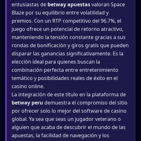
entusiastas de
betway apuestas
valoran Space
Blaze por su equilibrio entre volatilidad y
premios. Con un RTP competitivo del 96.7%, el
juego ofrece un potencial de retorno atractivo,
manteniendo la tensión constante gracias a sus
rondas de bonificación y giros gratis que pueden
disparar las ganancias significativamente. Es la
elección ideal para quienes buscan la
combinación perfecta entre entretenimiento
temático y posibilidades reales de éxito en el
casino online.
La integración de este título en la plataforma de
betway peru
demuestra el compromiso del sitio
por ofrecer solo lo mejor del software de casino
global. Ya sea que seas un jugador veterano o
alguien que acaba de descubrir el mundo de las
apuestas, la facilidad de navegación y los