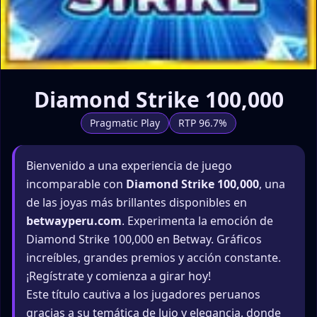
▶
Diamond Strike 100,000
Pragmatic Play
RTP 96.7%
Bienvenido a una experiencia de juego
incomparable con
Diamond Strike 100,000
, una
de las joyas más brillantes disponibles en
betwayperu.com
. Experimenta la emoción de
Diamond Strike 100,000 en Betway. Gráficos
increíbles, grandes premios y acción constante.
¡Regístrate y comienza a girar hoy!
Este título cautiva a los jugadores peruanos
gracias a su temática de lujo y elegancia, donde