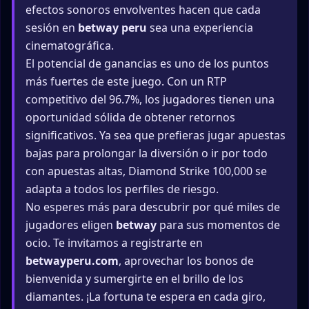
efectos sonoros envolventes hacen que cada
sesión en
betway peru
sea una experiencia
cinematográfica.
El potencial de ganancias es uno de los puntos
más fuertes de este juego. Con un RTP
competitivo del 96.7%, los jugadores tienen una
oportunidad sólida de obtener retornos
significativos. Ya sea que prefieras jugar apuestas
bajas para prolongar la diversión o ir por todo
con apuestas altas, Diamond Strike 100,000 se
adapta a todos los perfiles de riesgo.
No esperes más para descubrir por qué miles de
jugadores eligen
betway
para sus momentos de
ocio. Te invitamos a registrarte en
betwayperu.com
, aprovechar los bonos de
bienvenida y sumergirte en el brillo de los
diamantes. ¡La fortuna te espera en cada giro,