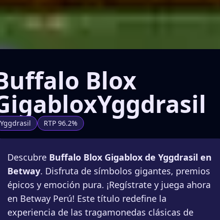
▶
Buffalo Blox
GigabloxYggdrasil
Yggdrasil
RTP 96.2%
Descubre
Buffalo Blox Gigablox de Yggdrasil en
Betway
. Disfruta de símbolos gigantes, premios
épicos y emoción pura. ¡Regístrate y juega ahora
en Betway Perú! Este título redefine la
experiencia de las tragamonedas clásicas de